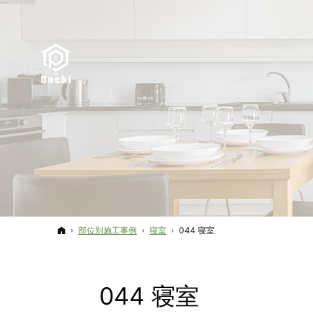
ホーム
部位別施工事例
寝室
044 寝室
044 寝室