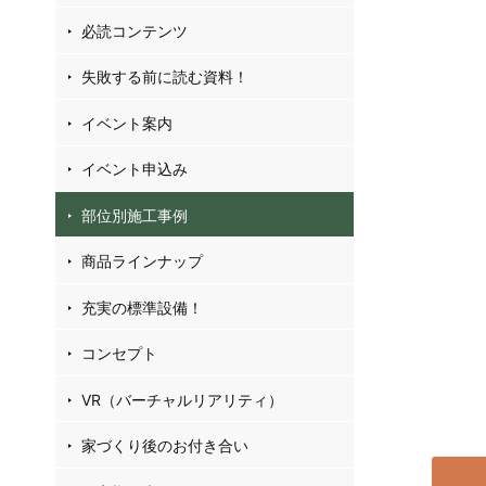
04
必読コンテンツ
40
77
失敗する前に読む資料！
イベント案内
お
イベント申込み
フ
部位別施工事例
商品ラインナップ
充実の標準設備！
コンセプト
VR（バーチャルリアリティ）
家づくり後のお付き合い