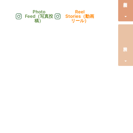
Photo
Reel
Feed（写真投
Stories（動画
稿）
リール）
資料請求