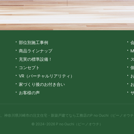
部位別施工事例
商品ラインナップ
M
充実の標準設備！
コンセプト
VR（バーチャルリアリティ）
家づくり後のお付き合い
お客様の声
現、
神奈川県川崎市の注文住宅・新築戸建てなら工務店のP no Ouchi（ピーノオウチ
© 2024-2026 P no Ouchi（ピーノオウチ）