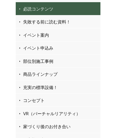
04
必読コンテンツ
40
77
失敗する前に読む資料！
イベント案内
お
イベント申込み
フ
部位別施工事例
商品ラインナップ
充実の標準設備！
コンセプト
VR（バーチャルリアリティ）
家づくり後のお付き合い